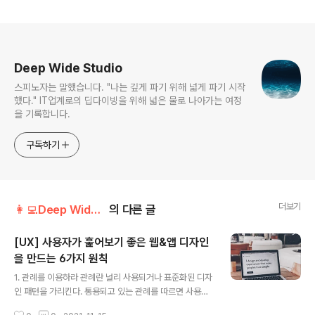
로그 정보
Deep Wide Studio
스피노자는 말했습니다. "나는 깊게 파기 위해 넓게 파기 시작
했다." IT업계로의 딥다이빙을 위해 넓은 물로 나아가는 여정
을 기록합니다.
구독하기
더보기
👩‍💻Deep Wide School/📓Product Owner 스터디 로그
의 다른 글
[UX] 사용자가 훑어보기 좋은 웹&앱 디자인
을 만드는 6가지 원칙
글 내용
1. 관례를 이용하라 관례란 널리 사용되거나 표준화된 디자
인 패턴을 가리킨다. 통용되고 있는 관례를 따르면 사용자
가 내용을 빠르고 쉽게 이해하는 데 도움이 된다. 마치 교통