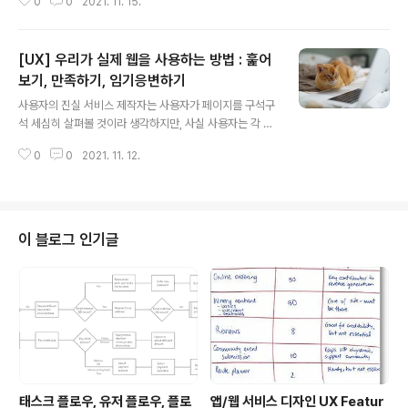
0
0
2021. 11. 15.
안내 표지판처럼! 웹 관례가 자리를 잡을수록, 사용자들의
삶이 편해진다. 새로운 사이트를 갈 때마다 처음 접하는 요
소가 어떤 역할을 하는지, 어떤 방식으로 작동하는 지 매번
[UX] 우리가 실제 웹을 사용하는 방법 : 훑어
이해하려고 노력할 필요가 없기 때문이다. 그러나 종종 디
자이너들은 관례 이용을 꺼리곤 한다. 관례를 따르면 사용
보기, 만족하기, 임기응변하기
글 내용
자가 이해하기 쉬운 디자인이 완성될 가능성이 커진다는
사용자의 진실 서비스 제작자는 사용자가 페이지를 구석구
것을 알지만, 본인을 고용한 이유가 관례를 답습하는 데 있
석 세심히 살펴볼 것이라 생각하지만, 사실 사용자는 각 페
지 않고 무언가 새롭고 다른 것을 창조하는 데 있다고 생각
이지를 대충대충 보고 본문 일부를 훑다가 흥미를 끄는 부
하기 때문이다. 저자에 따르면, 혁신적인 결과를 내려면 대
0
0
2021. 11. 12.
분이나 애초에 찾던 내용과 조금이라도 비슷한 내용이 눈
체하고자 하는 것이 지닌 가치..
에 띄는 즉시 클릭한다. 저자는 이렇게 표현한다. 사용자는
우리가 만든 페이지를 '시속 95km로 달리는 차 안에서 보
는 광고판'에 가깝다고 인식한다. 사실 멀리서 찾을 것도 없
이, 내 자신이 평소 웹, 앱 서비스를 사용하는 습관만 떠올
이 블로그 인기글
려봐도 쉽게 이해할 수 있다. 점점 더.. 조금의 불편도 감수
하고 싶지 않은 사용자로서의 내 모습이 떠오른다. 그렇다.
사용자의 진실은 다음과 같다. 첫째, 사용자는 웹 페이지를
읽지 않는다. 훑어본다. ✔️ why? 1. 웹은 도구에 불과하다.
필요 이상..
태스크 플로우, 유저 플로우, 플로
앱/웹 서비스 디자인 UX Featur