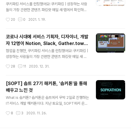
며 배운 것
성한 바 있다. 성장하는 사람들을 위한 콘텐츠 파킹랏 | Co
쿠키파킹 서비스를 런칭했어요! 쿠키파킹 | 성장하는 사람
okieparking 기획 과정과 PM을 하며 배운 것 *SOPT
들의 가장 간편한 콘텐츠 파킹랏 매일 새 탭에서 확인하는,
는 대학생 연합 IT 창업동아리로, 기획자/개발자/디자이너
All-in-one Web Clipping 서비스입니다. Cookiepar
작성시간
20
0
2021. 1. 19.
들이 모여 IT 서비스를 만들어가는 단체다. ON SOPT 데
king의 Chrome 확장 앱을 활용하면, 다양한 플랫폼에서
모데..
발견한 수많은 콘텐츠를 쉽고 빠르게 Web Clipping하고,
새 탭을 열 때마다 간 www.cookieparking.com *크롬
코로나 시대에 서비스 기획자, 디자이너, 개발
웹스토어에서 쿠키파킹 크롬익스텐션으로 만나볼 수 있습
자 12명이 Notion, Slack, Gather.town,
니다. www.cookieparking.com/landing 목차 1. 서론
글 내용
Zoom으로 비대면 협업하는 방식
2. '쿠키파킹' 서비스 기획 배경과 기획 의도 3. 쿠키파킹의
협업을 진행한, 쿠키파킹 서비스를 런칭했어요! 쿠키파킹 |
'핵심 기능' 소개 4. 팀빌딩을 위한 기획문서와 소통 5. 랜
성장하는 사람들의 가장 간편한 콘텐츠 파킹랏 매일 새 탭
딩 페이지 배포와 성과 6. 프로젝트 매니징을 하며 배운 것
에서 확인하는, All-in-one Web Clipping 서비스입니
작성시간
28
11
2020. 12. 31.
1. 12명..
다. Cookieparking의 Chrome 확장 앱을 활용하면, 다
양한 플랫폼에서 발견한 수많은 콘텐츠를 쉽고 빠르게 We
b Clipping하고, 새 탭을 열 때마다 간 www.cookiepar
[SOPT] 솝트 27기 해커톤, '솝커톤'을 통해
king.com *크롬 웹스토어에서 쿠키파킹 크롬익스텐션으
배우고 느낀 것
로 만나볼 수 있습니다. www.cookieparking.com/lan
글 내용
ding PM이 되어 프로젝트를 매니징하고 있는 중이다. 그
What is 솝커톤? 솝커톤은 솝트에서 무박 2일로 진행하는
것도 온라인으로. 우리 팀에는 서로 생판 초면인 친구들도
IT서비스 개발 해커톤이다. 지난 토요일, SOPT에서 온
있다. 팀빌딩부터 온라인으로 진행했기 때문이다. 12명으
+오프라인 '솝커톤'을 진행했다. 이는 솝트 내에서 처음으
작성시간
8
3
2020. 11. 26.
로 구성된 우리팀은, 온라인으로도 효..
로 기획, 디자인, 개발(서버/안드로이드/iOS/Web)파트원
들이 함께 협업을 진행해볼 수 있는 기회이기도 하다. 토요
일 저녁 5시에 시작해서 다음날 오전 10시까지 이루어졌