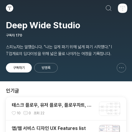
검색하기
티스토리
Deep Wide Studio
구독자
170
스피노자는 말했습니다. "나는 깊게 파기 위해 넓게 파기 시작했다." I
T업계로의 딥다이빙을 위해 넓은 물로 나아가는 여정을 기록합니다.
구독하기
방명록
신고하기 레이어
열기
인기글
태스크 플로우, 유저 플로우, 플로우차트, 플
로우 다이어그램, IA? Task
10
0
조회
22
앱/웹 서비스 디자인 UX Features list