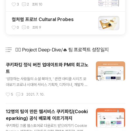
3
2
조회
10
컬처럴 프로브 Cultural Probes
0
0
조회
9
🤸‍♂️ Project Deep-Dive/🔥 팀 프로젝트 성장일지
분류 전체보기
주요 글 목록
쿠키파킹 정식 버전 업데이트와 PM의 회고노
트
글 내용
'성장하는 사람들의 소셜 북마크, ' 관련 아티클 시리즈 모
아보기 코로나 시대에 서비스 기획자, 디자이너, 개발자 12
명이 협업하는 법 코로나 시대에 서비스 기획자, 디자이너,
작성시간
5
3
2021. 7. 10.
개발자 12명이 Notion, Slack, Gather.town, Zoom으
로 비대면 협 협업을 진행한, 쿠키파킹 서비스를 런칭했어
요! 쿠키파킹 | 성장하는 사람들의 가장 간편한 콘텐츠 파킹
12명의 팀이 만든 웹서비스 쿠키파킹(Cooki
랏 매일 새 탭에서 확인하는, All-in-one Web Clipping
eparking) 공식 배포에 이르기까지
서비스입니다. Cookieparking의 Chrome 확장 앱 de
글 내용
ep-wide-studio.tistory.com 성장하는 사람들을 위한
쿠키파킹 크롬 웹스토어로 다운로드 받으러가기 Cookie