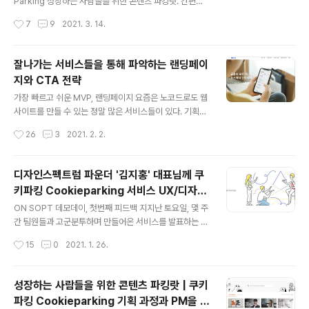
콘텐츠 파킹랏, 쿠키파킹 기획 과정과 PM을 하며 느낀 점
Parking 성장하는 사람들을 위한 콘텐츠 파킹랏. 간편한
성장하는 사람들을 위한 콘텐츠 파킹랏 | 쿠키파킹 Cooki
웹 클리핑으로 쌓이는 성장의 만족감, 지금 시작하세요 ch
작성시간
7
9
2021. 3. 14.
eparking ..
rome.google.com 쿠키파킹에 관한 이전 기록 👉 성장
하는 사람들을 위한 콘텐츠 파킹랏 | 쿠키파킹 Cookiepa
rking 기획 과정과 PM을 하며 배운 것 성장하는 사람들을
잘나가는 서비스들을 통해 파악하는 랜딩페이
위한 콘텐츠 파킹랏 | 쿠키파킹 Cookieparking 기획 과
지와 CTA 전략
정과 PM을 하며 배운 것 쿠키파킹 서비스를 런칭했어요!
글 내용
쿠키파킹 | 성장하는 사람들의 가장 간편한 콘텐츠 파킹랏
가장 빠르고 쉬운 MVP, 랜딩페이지 요즘은 노코드로도 웹
매일 새 탭에서 확인하는, All-in-one Web Clipping 서
사이트를 만들 수 있는 정말 많은 서비스들이 있다. 기획했
비스입니다. Cookieparking의 Chrome 확장 앱을 활
던 서비스 쿠키파킹*의 데모데이 직전에, 서비스에 대한 잠
작성시간
26
3
2021. 2. 2.
용하면, 다 deep-wide-stu..
재 고객들의 반응을 확인하는 용도로 하룻밤 사이에 랜딩
페이지를 Wix로 뚝딱 만들었었다. 우리 서비스는 크롬익
스텐션 다운로드가 필수라, 크롬익스텐션 다운로드 페이지
디자인스펙트럼 파운더 '김지홍' 대표님께 쿠
로 이동하는 CTA 버튼이 포함된 랜딩페이지가 이미 있었
키파킹 Cookieparking 서비스 UX/디자인
다. 하지만 웹스토어에 등록된 이후에야 유효한 페이지였
글 내용
피드백 받기
다. 우리는 웹스토어 업로드 이전에 타깃고객의 반응을 확
ON SOPT 데모데이, 첫번째 피드백 지지난 토요일, 몇 주
인해보고 싶었다. 만들어둔 랜딩페이지의 전체적인 웹 UI
간 팀원들과 고군분투하며 만들어온 서비스를 발표하는 온
는 동일하게 가져가되, CTA 버튼을 '이메일 수집용'으로
라인 데모데이가 있었다. Gather.town을 활용해, 400명
작성시간
15
0
2021. 1. 26.
교체하고 일부 뷰를 수정하여, '런칭 소식 받아보기용' 랜딩
에 달하는 사람들이 온라인 상에 모여, 발표와 피드백, 서비
페이지를 노코드로 제작했다. (개발파트에..
스 시연 부스 운영 등을 진행했다. 현업에 계신 IT 기획자,
디자이너, 개발자님들이 멘토로 참여해주셨고, 오랜 시간
성장하는 사람들을 위한 콘텐츠 파킹랏 | 쿠키
동안 모든 팀들에게 뼈와 살이 되는 좋은 피드백을 남겨주
파킹 Cookieparking 기획 과정과 PM을 하
셨다. 우리 팀의 서비스에 대해서는 이전 포스팅에서도 작
글 내용