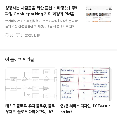
디자이너, 개발자님들이 멘토로 참여해주셨고, 오랜 시간
성장하는 사람들을 위한 콘텐츠 파킹랏 | 쿠키
동안 모든 팀들에게 뼈와 살이 되는 좋은 피드백을 남겨주
셨다. 우리 팀의 서비스에 대해서는 이전 포스팅에서도 작
파킹 Cookieparking 기획 과정과 PM을 하
글 내용
성한 바 있다. 성장하는 사람들을 위한 콘텐츠 파킹랏 | Co
며 배운 것
쿠키파킹 서비스를 런칭했어요! 쿠키파킹 | 성장하는 사람
okieparking 기획 과정과 PM을 하며 배운 것 *SOPT
들의 가장 간편한 콘텐츠 파킹랏 매일 새 탭에서 확인하는,
는 대학생 연합 IT 창업동아리로, 기획자/개발자/디자이너
All-in-one Web Clipping 서비스입니다. Cookiepar
들이 모여 IT 서비스를 만들어가는 단체다. ON SOPT 데
20
0
2021. 1. 19.
king의 Chrome 확장 앱을 활용하면, 다양한 플랫폼에서
모데..
발견한 수많은 콘텐츠를 쉽고 빠르게 Web Clipping하고,
새 탭을 열 때마다 간 www.cookieparking.com *크롬
웹스토어에서 쿠키파킹 크롬익스텐션으로 만나볼 수 있습
니다. www.cookieparking.com/landing 목차 1. 서론
이 블로그 인기글
2. '쿠키파킹' 서비스 기획 배경과 기획 의도 3. 쿠키파킹의
'핵심 기능' 소개 4. 팀빌딩을 위한 기획문서와 소통 5. 랜
딩 페이지 배포와 성과 6. 프로젝트 매니징을 하며 배운 것
1. 12명..
태스크 플로우, 유저 플로우, 플로
앱/웹 서비스 디자인 UX Featur
우차트, 플로우 다이어그램, IA?
es list