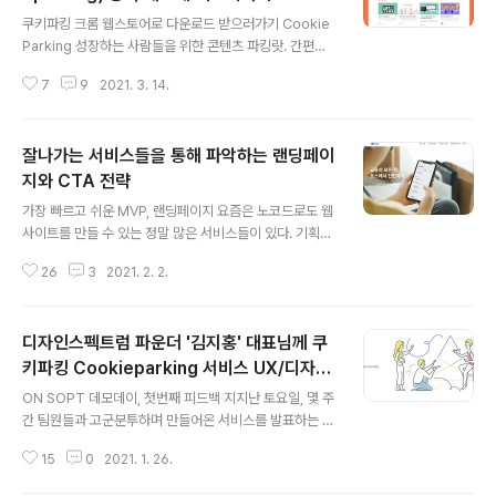
글 내용
쿠키파킹 크롬 웹스토어로 다운로드 받으러가기 Cookie
Parking 성장하는 사람들을 위한 콘텐츠 파킹랏. 간편한
웹 클리핑으로 쌓이는 성장의 만족감, 지금 시작하세요 ch
7
9
2021. 3. 14.
rome.google.com 쿠키파킹에 관한 이전 기록 👉 성장
하는 사람들을 위한 콘텐츠 파킹랏 | 쿠키파킹 Cookiepa
rking 기획 과정과 PM을 하며 배운 것 성장하는 사람들을
잘나가는 서비스들을 통해 파악하는 랜딩페이
위한 콘텐츠 파킹랏 | 쿠키파킹 Cookieparking 기획 과
정과 PM을 하며 배운 것 쿠키파킹 서비스를 런칭했어요!
지와 CTA 전략
글 내용
쿠키파킹 | 성장하는 사람들의 가장 간편한 콘텐츠 파킹랏
가장 빠르고 쉬운 MVP, 랜딩페이지 요즘은 노코드로도 웹
매일 새 탭에서 확인하는, All-in-one Web Clipping 서
사이트를 만들 수 있는 정말 많은 서비스들이 있다. 기획했
비스입니다. Cookieparking의 Chrome 확장 앱을 활
던 서비스 쿠키파킹*의 데모데이 직전에, 서비스에 대한 잠
용하면, 다 deep-wide-stu..
26
3
2021. 2. 2.
재 고객들의 반응을 확인하는 용도로 하룻밤 사이에 랜딩
페이지를 Wix로 뚝딱 만들었었다. 우리 서비스는 크롬익
스텐션 다운로드가 필수라, 크롬익스텐션 다운로드 페이지
디자인스펙트럼 파운더 '김지홍' 대표님께 쿠
로 이동하는 CTA 버튼이 포함된 랜딩페이지가 이미 있었
다. 하지만 웹스토어에 등록된 이후에야 유효한 페이지였
키파킹 Cookieparking 서비스 UX/디자인
글 내용
다. 우리는 웹스토어 업로드 이전에 타깃고객의 반응을 확
피드백 받기
ON SOPT 데모데이, 첫번째 피드백 지지난 토요일, 몇 주
인해보고 싶었다. 만들어둔 랜딩페이지의 전체적인 웹 UI
간 팀원들과 고군분투하며 만들어온 서비스를 발표하는 온
는 동일하게 가져가되, CTA 버튼을 '이메일 수집용'으로
라인 데모데이가 있었다. Gather.town을 활용해, 400명
교체하고 일부 뷰를 수정하여, '런칭 소식 받아보기용' 랜딩
15
0
2021. 1. 26.
에 달하는 사람들이 온라인 상에 모여, 발표와 피드백, 서비
페이지를 노코드로 제작했다. (개발파트에..
스 시연 부스 운영 등을 진행했다. 현업에 계신 IT 기획자,