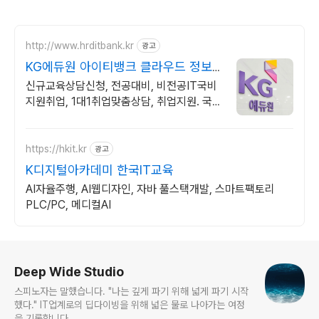
http://www.hrditbank.kr
광고
KG에듀원 아이티뱅크 클라우드 정보
보안 취업반
신규교육상담신청, 전공대비, 비전공IT국비
지원취업, 1대1취업맞춤상담, 취업지원. 국비
지원취업과정 사전기초반 무료지원
https://hkit.kr
광고
K디지털아카데미 한국IT교육
AI자율주행, AI웹디자인, 자바 풀스택개발, 스마트팩토리
PLC/PC, 메디컬AI
로그 정보
Deep Wide Studio
스피노자는 말했습니다. "나는 깊게 파기 위해 넓게 파기 시작
했다." IT업계로의 딥다이빙을 위해 넓은 물로 나아가는 여정
을 기록합니다.