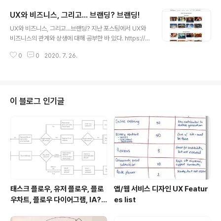
기획 과정과 필요한 산출물들에 대해 알아보도록 하겠다.
UX와 비즈니스, 그리고... 브랜딩? 브랜딩!
Before we Start, 그 흔한 애자일 업무에 대한 환상에서
글 내용
빠져나와, 워터폴 방식부터 제대로 숙지해야 한다는 것을
UX와 비즈니스, 그리고...브랜딩? 지난 포스팅에서 UX와
깨달았다. 워터폴 방법론은 각 단계가 명확히 구분되어 있
비즈니스의 관계와 상생에 대해 공부한 바 있다. https://d
고, 산출물 문서가 명확해 관리가 용이하다는 장점이 있다.
eep-wide-studio.tistory.com/83?category=873
다만, 앞 단계에서 잘못된 기획이나 설계가 이뤄졌을 때, 되
0
0
2020. 7. 26.
590[공부 메모] UX와 비즈니스1. UX와 비즈니스의 연결
돌리는 것에 오랜 시간이 걸린다. 워터폴 방법론의 흐름과
고리 = '사람' UX Design - 사람들의 경험을 디자인 하는
각 단계에서 필요..
것 (Design = How it works(o), How it looks (x)) 비
즈니스 - 사람들에게 상품을 팔아 돈을 버는 행위 UX Des
ign X Buisness =..deep-wide-studio.tistory.com
이 블로그 인기글
UX가 비즈니스의 경쟁력이 되기 위한 전략 기획의 요소 중
에는 'Target, Value, Roadmap'이 있었다. 이때 가장
인상 깊게 남은 부분은 ..
태스크 플로우, 유저 플로우, 플로
앱/웹 서비스 디자인 UX Featur
우차트, 플로우 다이어그램, IA?
es list
Task