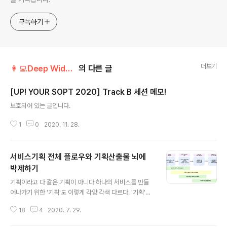
구독하기
더보기
👩‍💻Deep Wide School/💘Product Design
의 다른 글
[UP! YOUR SOPT 2020] Track B 세션 메모!
글 내용
보호되어 있는 글입니다.
1
0
2020. 11. 28.
서비스기획 전체 플로우와 기획산출물 뇌에
박제하기
글 내용
기획이라고 다 같은 기획이 아니다 하나의 서비스를 만들
어나가기 위한 '기획'도 이렇게 각양 각색 다르다. '기획'이
라고 묶어버리는 일이 얼마나 모호하고 위협적인 일인지
18
4
2020. 7. 29.
알아야 한다. 어떤 단계의 기획을 하고 있고, 뭘 해야하는지
이해하는 것이 중요하겠다. '서비스 기획자에 포커싱해서,